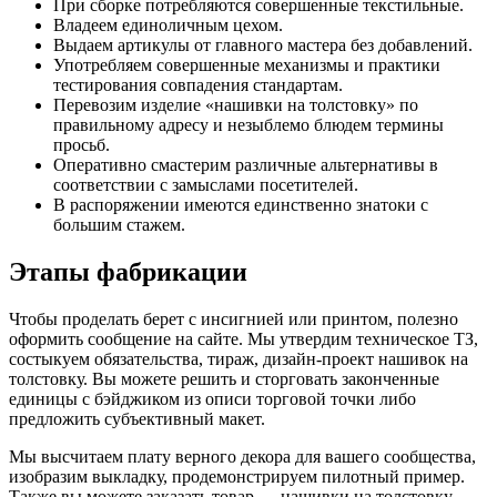
При сборке потребляются совершенные текстильные.
Владеем единоличным цехом.
Выдаем артикулы от главного мастера без добавлений.
Употребляем совершенные механизмы и практики
тестирования совпадения стандартам.
Перевозим изделие «нашивки на толстовку» по
правильному адресу и незыблемо блюдем термины
просьб.
Оперативно смастерим различные альтернативы в
соответствии с замыслами посетителей.
В распоряжении имеются единственно знатоки с
большим стажем.
Этапы фабрикации
Чтобы проделать берет с инсигнией или принтом, полезно
оформить сообщение на сайте. Мы утвердим техническое ТЗ,
состыкуем обязательства, тираж, дизайн-проект нашивок на
толстовку. Вы можете решить и сторговать законченные
единицы с бэйджиком из описи торговой точки либо
предложить субъективный макет.
Мы высчитаем плату верного декора для вашего сообщества,
изобразим выкладку, продемонстрируем пилотный пример.
Также вы можете заказать товар — нашивки на толстовку —