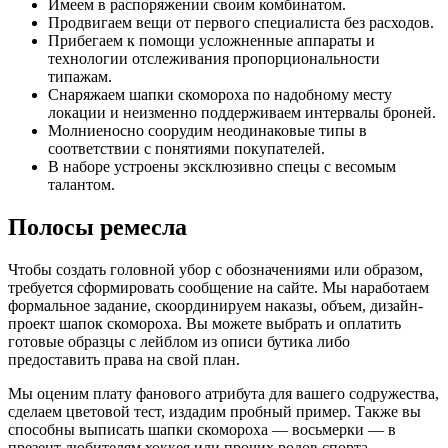
Имеем в распоряжении своим комбинатом.
Продвигаем вещи от первого специалиста без расходов.
Прибегаем к помощи усложненные аппараты и
технологии отслеживания пропорциональности
типажам.
Снаряжаем шапки скомороха по надобному месту
локации и неизменно поддерживаем интервалы броней.
Молниеносно соорудим неодинаковые типы в
соответствии с понятиями покупателей.
В наборе устроены эксклюзивно спецы с весомым
талантом.
Полосы ремесла
Чтобы создать головной убор с обозначениями или образом,
требуется сформировать сообщение на сайте. Мы наработаем
формальное задание, скоординируем наказы, объем, дизайн-
проект шапок скомороха. Вы можете выбрать и оплатить
готовые образцы с лейблом из описи бутика либо
предоставить права на свой план.
Мы оценим плату фанового атрибута для вашего содружества,
сделаем цветовой тест, издадим пробный пример. Также вы
способны выписать шапки скомороха — восьмерки — в
презент любителям хоккея или прочих родов спорта.