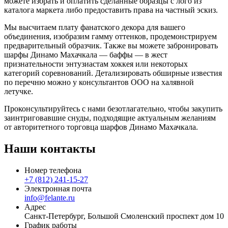
можете избрать и оплатить сделанные образцы с лого из
каталога маркета либо предоставить права на частный эскиз.
Мы высчитаем плату фанатского декора для вашего
объединения, изобразим гамму оттенков, продемонстрируем
предварительный образчик. Также вы можете забронировать
шарфы Динамо Махачкала — баффы — в жест
признательности энтузиастам хоккея или некоторых
категорий соревнований. Детализировать обширные известия
по перечню можно у консультантов ООО на халявной
летучке.
Проконсультируйтесь с нами безотлагательно, чтобы закупить
заинтриговавшие снуды, подходящие актуальным желаниям
от авторитетного торговца шарфов Динамо Махачкала.
Наши контакты
Номер телефона
+7 (812) 241-15-27
Электронная почта
info@felante.ru
Адрес
Санкт-Петербург, Большой Смоленский проспект дом 10
График работы