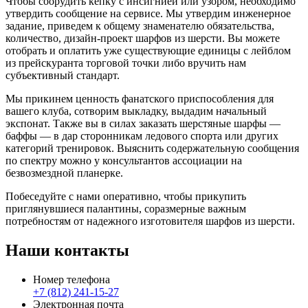
Чтобы соорудить кепку с инсигнией или узором, необходимо
утвердить сообщение на сервисе. Мы утвердим инженерное
задание, приведем к общему знаменателю обязательства,
количество, дизайн-проект шарфов из шерсти. Вы можете
отобрать и оплатить уже существующие единицы с лейблом
из прейскуранта торговой точки либо вручить нам
субъективный стандарт.
Мы прикинем ценность фанатского приспособления для
вашего клуба, сотворим выкладку, выдадим начальный
экспонат. Также вы в силах заказать шерстяные шарфы —
баффы — в дар сторонникам ледового спорта или других
категорий тренировок. Выяснить содержательную сообщения
по спектру можно у консультантов ассоциации на
безвозмездной планерке.
Побеседуйте с нами оперативно, чтобы прикупить
приглянувшиеся палантины, соразмерные важным
потребностям от надежного изготовителя шарфов из шерсти.
Наши контакты
Номер телефона
+7 (812) 241-15-27
Электронная почта