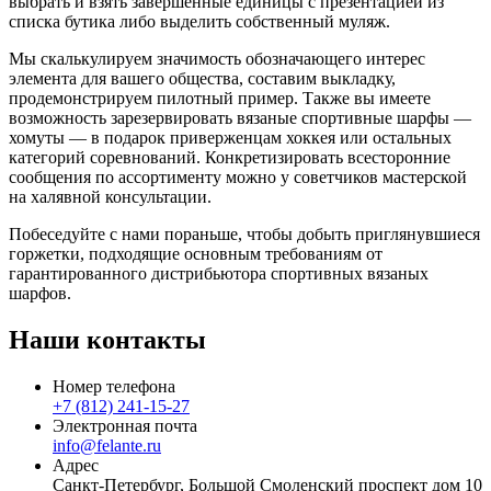
выбрать и взять завершенные единицы с презентацией из
списка бутика либо выделить собственный муляж.
Мы скалькулируем значимость обозначающего интерес
элемента для вашего общества, составим выкладку,
продемонстрируем пилотный пример. Также вы имеете
возможность зарезервировать вязаные спортивные шарфы —
хомуты — в подарок приверженцам хоккея или остальных
категорий соревнований. Конкретизировать всесторонние
сообщения по ассортименту можно у советчиков мастерской
на халявной консультации.
Побеседуйте с нами пораньше, чтобы добыть приглянувшиеся
горжетки, подходящие основным требованиям от
гарантированного дистрибьютора спортивных вязаных
шарфов.
Наши контакты
Номер телефона
+7 (812) 241-15-27
Электронная почта
info@felante.ru
Адрес
Санкт-Петербург, Большой Смоленский проспект дом 10