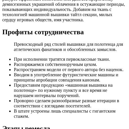
демисезонных украшений облачения в остужающие периоды,
показывающих индивидуальность. Добавим на ткань с
технологией машинной вышивки тайтл секции, милых
сердцу игровых обществ, имя участника.
Профиты сотрудничества
Превосходный ряд стилей вышивки для полотенца для
атлетических фанатиков и обособленных замыслов.
При исполнении тратятся первоклассные ткани.
Распоряжаемся собственноручным цехом.
Распространяем модели от первого автора без наценок.
Вводим в употребление футуристические машины и
принципы апробации совпадения канонам.
Предоставим продукцию «машинная вышивка на
полотенце» по нужному пункту и все время не
нарушаем интервалы поручений.
Проворно сделаем разнообразные разные итерации в
соответствии с взглядами посетителей.
В штате устроены лишь специалисты с гигантским
стажем.
Этапы ремесла