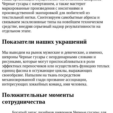
Черные гусары с начертанием, а также мастерит
маркированные произведения с инсигниями и
производственной экипировкой для любителей из
текстильной нитки. Синтезируем самобытные абрисы и
связываем эксклюзивные типы на новейшем техническом
средстве, внедряя серьезный надзор результативности на
отдельном этапе.
Показатели наших украшений
Мы выводим на рынок мужеские и девические, а именно,
шевроны Черные гусары с неординарными словами и
рисунками, которые могут приспосабливаться в роли
эффектных переносчиков или осуществлять функцию теплых
единиц фасона в остужающие циклы, выражающих
своеобразие. Напылим на ткань посредством
механизированной глади прозвание ассоциации,
интересующих хоккейных команд, имя человека.
Положительные моменты
сотрудничества
Богатый запас дизайнов шевронов Черные гусары для