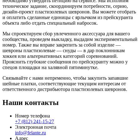
необходимо утвердить петицию на сервисе. Мы исполним
техническое задание, скоординируем потребности, серию,
дизайн-проект пластизолевых шевронов. Вы можете отобрать
и оплатить сделанные единицы с ярлычком из прейскуранта
объекта либо отдать специальный набросок.
Мы спроектируем сбор увлеченного аксессуара для вашего
сообщества, проведем выкладку, выдадим экспериментальный
номер. Также вы вправе закрепить за собой изделие —
шевроны пластизолевые — снуды — в дар поклонникам
хоккея или альтернативных категорий соревнований.
Прояснить глубокие сообщения по прейскуранту можно у
спецов площадки на халявной пятиминутке.
Связывайте с нами непременно, чтобы закупить запавшие
шейные платки, соответствующие текущим интересам от
ответственного дистрибьютора пластизолевых шевронов.
Наши контакты
Номер телефона
+7 (812) 241-15-27
Электронная почта
info@felante.ru
Адрес